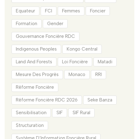
Equateur
FCI
Femmes
Foncier
Formation
Gender
Gouvernance Foncière RDC
Indigenous Peoples
Kongo Central
Land And Forests
Loi Foncière
Matadi
Mesure Des Progrès
Monaco
RRI
Réforme Foncière
Réforme Foncière RDC 2026
Seke Banza
Sensibilisation
SIF
SIF Rural
Structuration
Système D’Information Foncière Rural