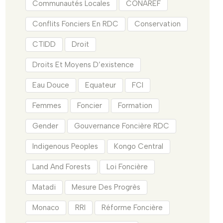
Communautés Locales
CONAREF
Conflits Fonciers En RDC
Conservation
CTIDD
Droit
Droits Et Moyens D’existence
Eau Douce
Equateur
FCI
Femmes
Foncier
Formation
Gender
Gouvernance Foncière RDC
Indigenous Peoples
Kongo Central
Land And Forests
Loi Foncière
Matadi
Mesure Des Progrès
Monaco
RRI
Réforme Foncière