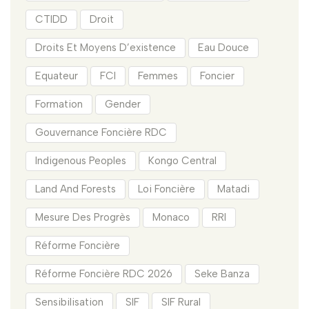
CTIDD
Droit
Droits Et Moyens D’existence
Eau Douce
Equateur
FCI
Femmes
Foncier
Formation
Gender
Gouvernance Foncière RDC
Indigenous Peoples
Kongo Central
Land And Forests
Loi Foncière
Matadi
Mesure Des Progrès
Monaco
RRI
Réforme Foncière
Réforme Foncière RDC 2026
Seke Banza
Sensibilisation
SIF
SIF Rural