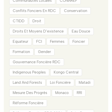
Communautés Locales
CONAREF
Conflits Fonciers En RDC
Conservation
CTIDD
Droit
Droits Et Moyens D’existence
Eau Douce
Equateur
FCI
Femmes
Foncier
Formation
Gender
Gouvernance Foncière RDC
Indigenous Peoples
Kongo Central
Land And Forests
Loi Foncière
Matadi
Mesure Des Progrès
Monaco
RRI
Réforme Foncière