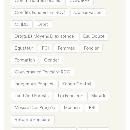
Communautés Locales
CONAREF
Conflits Fonciers En RDC
Conservation
CTIDD
Droit
Droits Et Moyens D’existence
Eau Douce
Equateur
FCI
Femmes
Foncier
Formation
Gender
Gouvernance Foncière RDC
Indigenous Peoples
Kongo Central
Land And Forests
Loi Foncière
Matadi
Mesure Des Progrès
Monaco
RRI
Réforme Foncière