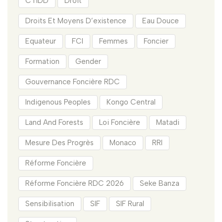
CTIDD
Droit
Droits Et Moyens D’existence
Eau Douce
Equateur
FCI
Femmes
Foncier
Formation
Gender
Gouvernance Foncière RDC
Indigenous Peoples
Kongo Central
Land And Forests
Loi Foncière
Matadi
Mesure Des Progrès
Monaco
RRI
Réforme Foncière
Réforme Foncière RDC 2026
Seke Banza
Sensibilisation
SIF
SIF Rural