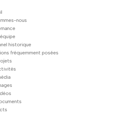
l
ommes-nous
rnance
 équipe
nel historique
ions fréquemment posées
ojets
tivités
média
mages
idéos
ocuments
cts