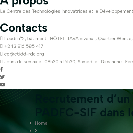
A propos
Le Centre des Technologies Innovatrices et le Développemen
Contacts
Loadi n°2, bâtiment : HÔTEL TAVA niveau 1, Quartier Wenze
+243 816 585 417
cp@ctidd-rdc.org
Jours de semaine : 08h30 à 16h30, Samedi et Dimanche : Fe
Recrutement d’un 
PADFC-SIF dans l
Home