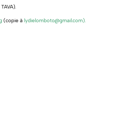
 TAVA).
g
(copie à
lydielomboto@gmail.com
).