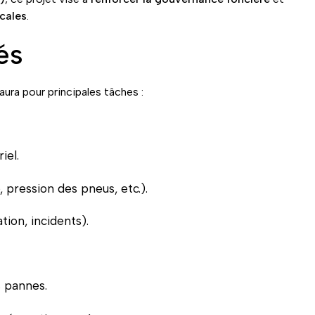
cales
.
és
aura pour principales tâches :
iel.
, pression des pneus, etc.).
ion, incidents).
s pannes.