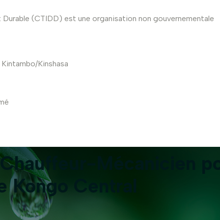
t Durable (CTIDD) est une organisation non gouvernementale
, Kintambo/Kinshasa
rmé
Chauffeur-Mécanicien pou
e Kongo Central