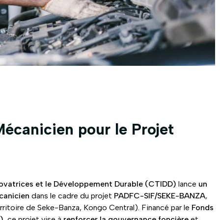
canicien pour le Projet
ovatrices et le Développement Durable (CTIDD)
lance
un
canicien
dans le cadre du projet
PADFC-SIF/SEKE-BANZA
,
rritoire de Seke-Banza, Kongo Central). Financé par le
Fonds
)
, ce projet vise à
renforcer la gouvernance foncière
et