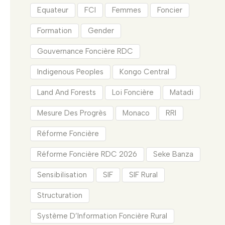
Equateur
FCI
Femmes
Foncier
Formation
Gender
Gouvernance Foncière RDC
Indigenous Peoples
Kongo Central
Land And Forests
Loi Foncière
Matadi
Mesure Des Progrès
Monaco
RRI
Réforme Foncière
Réforme Foncière RDC 2026
Seke Banza
Sensibilisation
SIF
SIF Rural
Structuration
Système D’Information Foncière Rural