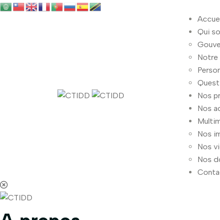
Accuei
Qui s
Gouve
Notre
Person
Quest
Nos pr
Nos ac
Multi
Nos i
Nos v
Nos d
Conta