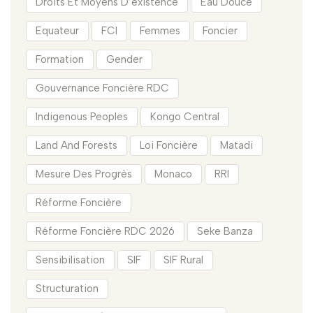
Droits Et Moyens D’existence
Eau Douce
Equateur
FCI
Femmes
Foncier
Formation
Gender
Gouvernance Foncière RDC
Indigenous Peoples
Kongo Central
Land And Forests
Loi Foncière
Matadi
Mesure Des Progrès
Monaco
RRI
Réforme Foncière
Réforme Foncière RDC 2026
Seke Banza
Sensibilisation
SIF
SIF Rural
Structuration