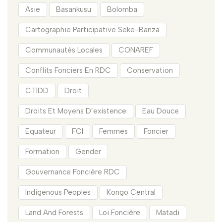
Asie
Basankusu
Bolomba
Cartographie Participative Seke-Banza
Communautés Locales
CONAREF
Conflits Fonciers En RDC
Conservation
CTIDD
Droit
Droits Et Moyens D’existence
Eau Douce
Equateur
FCI
Femmes
Foncier
Formation
Gender
Gouvernance Foncière RDC
Indigenous Peoples
Kongo Central
Land And Forests
Loi Foncière
Matadi