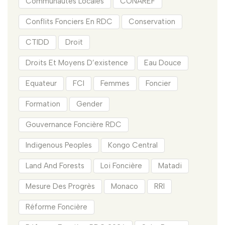
Communautés Locales
CONAREF
Conflits Fonciers En RDC
Conservation
CTIDD
Droit
Droits Et Moyens D’existence
Eau Douce
Equateur
FCI
Femmes
Foncier
Formation
Gender
Gouvernance Foncière RDC
Indigenous Peoples
Kongo Central
Land And Forests
Loi Foncière
Matadi
Mesure Des Progrès
Monaco
RRI
Réforme Foncière