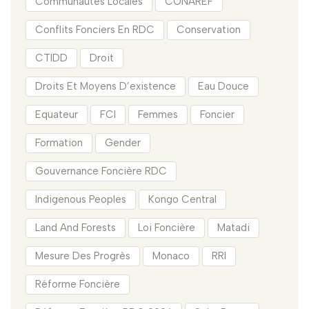
Communautés Locales
CONAREF
Conflits Fonciers En RDC
Conservation
CTIDD
Droit
Droits Et Moyens D’existence
Eau Douce
Equateur
FCI
Femmes
Foncier
Formation
Gender
Gouvernance Foncière RDC
Indigenous Peoples
Kongo Central
Land And Forests
Loi Foncière
Matadi
Mesure Des Progrès
Monaco
RRI
Réforme Foncière