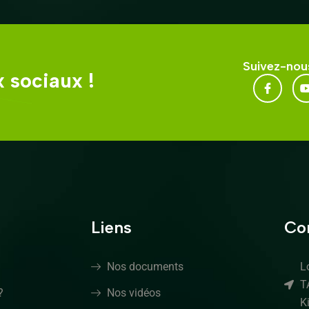
Suivez-nous
 sociaux !
Liens
Co
Nos documents
L
T
?
Nos vidéos
K