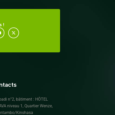
 !
ntacts
oadi n°2, bâtiment : HÔTEL
AVA niveau 1, Quartier Wenze,
intambo/Kinshasa