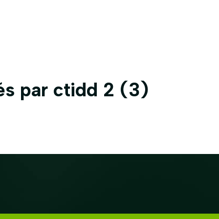
Accueil
Qui sommes-nous
Nos proje
és par ctidd 2 (3)