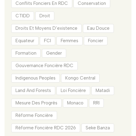
Conflits Fonciers En RDC
Conservation
CTIDD
Droit
Droits Et Moyens D’existence
Eau Douce
Equateur
FCI
Femmes
Foncier
Formation
Gender
Gouvernance Foncière RDC
Indigenous Peoples
Kongo Central
Land And Forests
Loi Foncière
Matadi
Mesure Des Progrès
Monaco
RRI
Réforme Foncière
Réforme Foncière RDC 2026
Seke Banza