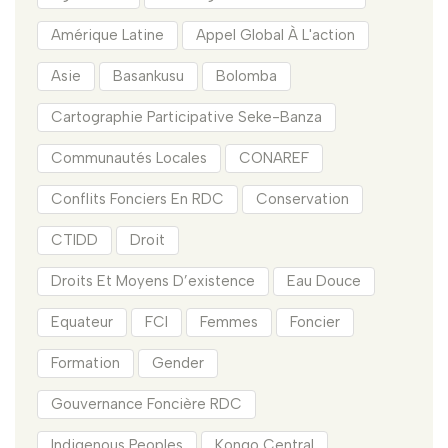
Amérique Latine
Appel Global À L'action
Asie
Basankusu
Bolomba
Cartographie Participative Seke-Banza
Communautés Locales
CONAREF
Conflits Fonciers En RDC
Conservation
CTIDD
Droit
Droits Et Moyens D’existence
Eau Douce
Equateur
FCI
Femmes
Foncier
Formation
Gender
Gouvernance Foncière RDC
Indigenous Peoples
Kongo Central