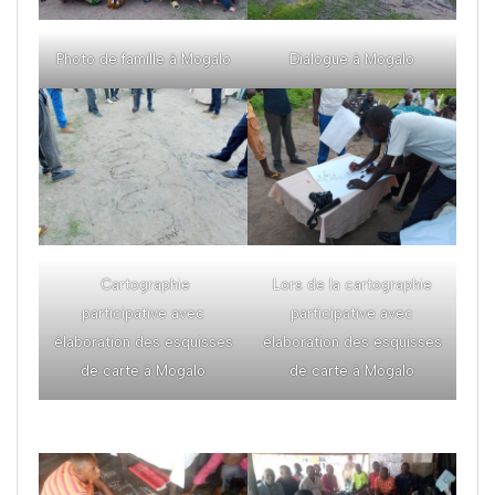
Photo de famille à Mogalo
Dialogue à Mogalo
Cartographie
Lors de la cartographie
participative avec
participative avec
élaboration des esquisses
élaboration des esquisses
de carte à Mogalo
de carte à Mogalo