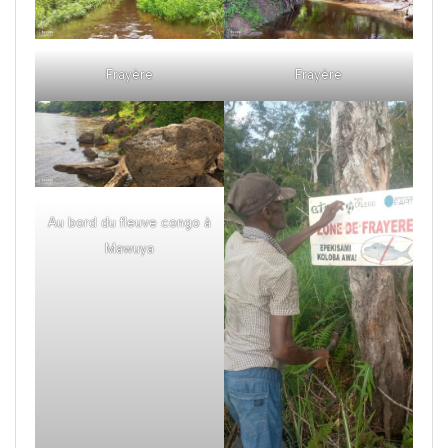
Frayère
Frayère
Au bord du fleuve congo à
Mawuya