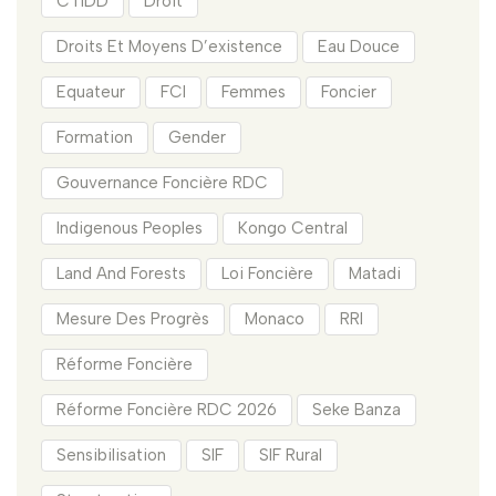
CTIDD
Droit
Droits Et Moyens D’existence
Eau Douce
Equateur
FCI
Femmes
Foncier
Formation
Gender
Gouvernance Foncière RDC
Indigenous Peoples
Kongo Central
Land And Forests
Loi Foncière
Matadi
Mesure Des Progrès
Monaco
RRI
Réforme Foncière
Réforme Foncière RDC 2026
Seke Banza
Sensibilisation
SIF
SIF Rural