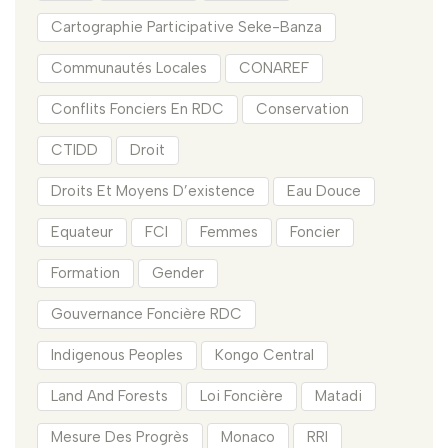
Cartographie Participative Seke-Banza
Communautés Locales
CONAREF
Conflits Fonciers En RDC
Conservation
CTIDD
Droit
Droits Et Moyens D’existence
Eau Douce
Equateur
FCI
Femmes
Foncier
Formation
Gender
Gouvernance Foncière RDC
Indigenous Peoples
Kongo Central
Land And Forests
Loi Foncière
Matadi
Mesure Des Progrès
Monaco
RRI