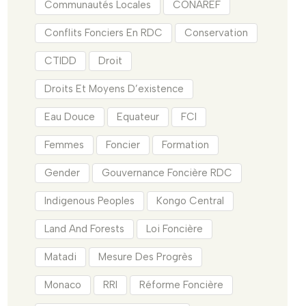
Communautés Locales
CONAREF
Conflits Fonciers En RDC
Conservation
CTIDD
Droit
Droits Et Moyens D’existence
Eau Douce
Equateur
FCI
Femmes
Foncier
Formation
Gender
Gouvernance Foncière RDC
Indigenous Peoples
Kongo Central
Land And Forests
Loi Foncière
Matadi
Mesure Des Progrès
Monaco
RRI
Réforme Foncière