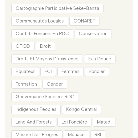
Cartographie Participative Seke-Banza
Communautés Locales
CONAREF
Conflits Fonciers En RDC
Conservation
CTIDD
Droit
Droits Et Moyens D’existence
Eau Douce
Equateur
FCI
Femmes
Foncier
Formation
Gender
Gouvernance Foncière RDC
Indigenous Peoples
Kongo Central
Land And Forests
Loi Foncière
Matadi
Mesure Des Progrès
Monaco
RRI