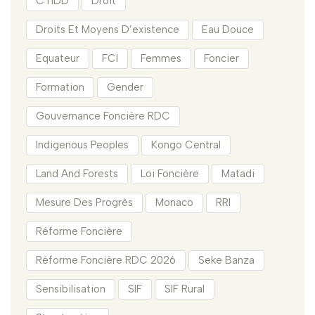
CTIDD
Droit
Droits Et Moyens D’existence
Eau Douce
Equateur
FCI
Femmes
Foncier
Formation
Gender
Gouvernance Foncière RDC
Indigenous Peoples
Kongo Central
Land And Forests
Loi Foncière
Matadi
Mesure Des Progrès
Monaco
RRI
Réforme Foncière
Réforme Foncière RDC 2026
Seke Banza
Sensibilisation
SIF
SIF Rural