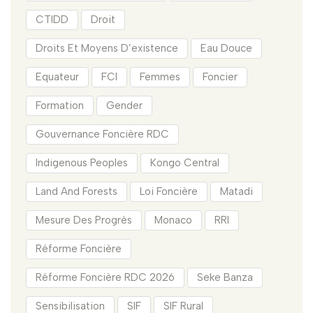
CTIDD
Droit
Droits Et Moyens D’existence
Eau Douce
Equateur
FCI
Femmes
Foncier
Formation
Gender
Gouvernance Foncière RDC
Indigenous Peoples
Kongo Central
Land And Forests
Loi Foncière
Matadi
Mesure Des Progrès
Monaco
RRI
Réforme Foncière
Réforme Foncière RDC 2026
Seke Banza
Sensibilisation
SIF
SIF Rural