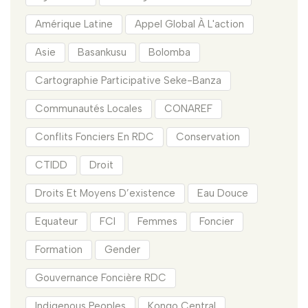
Amérique Latine
Appel Global À L'action
Asie
Basankusu
Bolomba
Cartographie Participative Seke-Banza
Communautés Locales
CONAREF
Conflits Fonciers En RDC
Conservation
CTIDD
Droit
Droits Et Moyens D’existence
Eau Douce
Equateur
FCI
Femmes
Foncier
Formation
Gender
Gouvernance Foncière RDC
Indigenous Peoples
Kongo Central