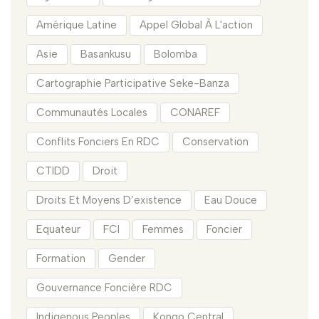
Amérique Latine
Appel Global À L'action
Asie
Basankusu
Bolomba
Cartographie Participative Seke-Banza
Communautés Locales
CONAREF
Conflits Fonciers En RDC
Conservation
CTIDD
Droit
Droits Et Moyens D’existence
Eau Douce
Equateur
FCI
Femmes
Foncier
Formation
Gender
Gouvernance Foncière RDC
Indigenous Peoples
Kongo Central