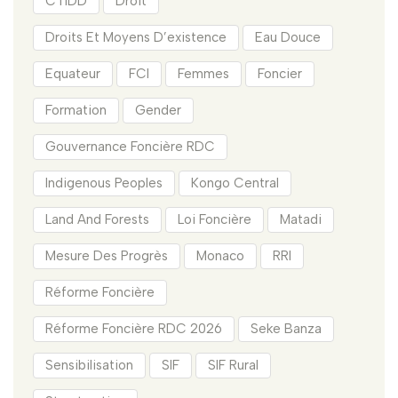
CTIDD
Droit
Droits Et Moyens D’existence
Eau Douce
Equateur
FCI
Femmes
Foncier
Formation
Gender
Gouvernance Foncière RDC
Indigenous Peoples
Kongo Central
Land And Forests
Loi Foncière
Matadi
Mesure Des Progrès
Monaco
RRI
Réforme Foncière
Réforme Foncière RDC 2026
Seke Banza
Sensibilisation
SIF
SIF Rural