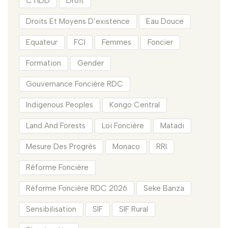
CTIDD
Droit
Droits Et Moyens D’existence
Eau Douce
Equateur
FCI
Femmes
Foncier
Formation
Gender
Gouvernance Foncière RDC
Indigenous Peoples
Kongo Central
Land And Forests
Loi Foncière
Matadi
Mesure Des Progrès
Monaco
RRI
Réforme Foncière
Réforme Foncière RDC 2026
Seke Banza
Sensibilisation
SIF
SIF Rural