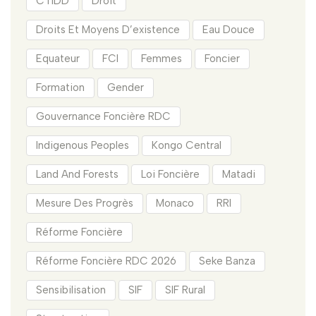
CTIDD
Droit
Droits Et Moyens D’existence
Eau Douce
Equateur
FCI
Femmes
Foncier
Formation
Gender
Gouvernance Foncière RDC
Indigenous Peoples
Kongo Central
Land And Forests
Loi Foncière
Matadi
Mesure Des Progrès
Monaco
RRI
Réforme Foncière
Réforme Foncière RDC 2026
Seke Banza
Sensibilisation
SIF
SIF Rural