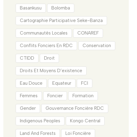
Basankusu
Bolomba
Cartographie Participative Seke-Banza
Communautés Locales
CONAREF
Conflits Fonciers En RDC
Conservation
CTIDD
Droit
Droits Et Moyens D’existence
Eau Douce
Equateur
FCI
Femmes
Foncier
Formation
Gender
Gouvernance Foncière RDC
Indigenous Peoples
Kongo Central
Land And Forests
Loi Foncière