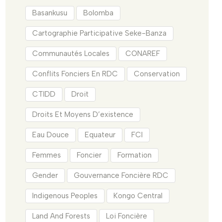
Basankusu
Bolomba
Cartographie Participative Seke-Banza
Communautés Locales
CONAREF
Conflits Fonciers En RDC
Conservation
CTIDD
Droit
Droits Et Moyens D’existence
Eau Douce
Equateur
FCI
Femmes
Foncier
Formation
Gender
Gouvernance Foncière RDC
Indigenous Peoples
Kongo Central
Land And Forests
Loi Foncière