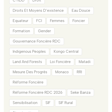
CTIDD
Droit
Droits Et Moyens D’existence
Eau Douce
Equateur
FCI
Femmes
Foncier
Formation
Gender
Gouvernance Foncière RDC
Indigenous Peoples
Kongo Central
Land And Forests
Loi Foncière
Matadi
Mesure Des Progrès
Monaco
RRI
Réforme Foncière
Réforme Foncière RDC 2026
Seke Banza
Sensibilisation
SIF
SIF Rural