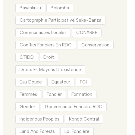
Basankusu
Bolomba
Cartographie Participative Seke-Banza
Communautés Locales
CONAREF
Conflits Fonciers En RDC
Conservation
CTIDD
Droit
Droits Et Moyens D’existence
Eau Douce
Equateur
FCI
Femmes
Foncier
Formation
Gender
Gouvernance Foncière RDC
Indigenous Peoples
Kongo Central
Land And Forests
Loi Foncière