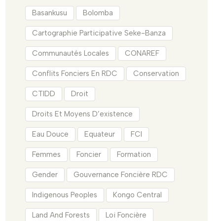
Basankusu
Bolomba
Cartographie Participative Seke-Banza
Communautés Locales
CONAREF
Conflits Fonciers En RDC
Conservation
CTIDD
Droit
Droits Et Moyens D’existence
Eau Douce
Equateur
FCI
Femmes
Foncier
Formation
Gender
Gouvernance Foncière RDC
Indigenous Peoples
Kongo Central
Land And Forests
Loi Foncière