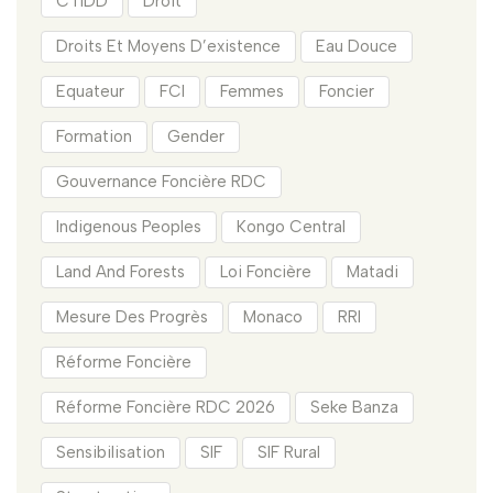
CTIDD
Droit
Droits Et Moyens D’existence
Eau Douce
Equateur
FCI
Femmes
Foncier
Formation
Gender
Gouvernance Foncière RDC
Indigenous Peoples
Kongo Central
Land And Forests
Loi Foncière
Matadi
Mesure Des Progrès
Monaco
RRI
Réforme Foncière
Réforme Foncière RDC 2026
Seke Banza
Sensibilisation
SIF
SIF Rural