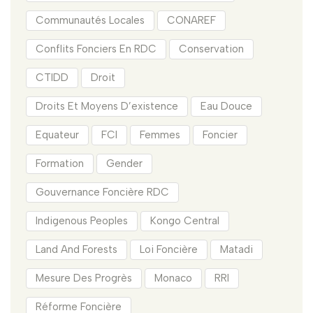
Communautés Locales
CONAREF
Conflits Fonciers En RDC
Conservation
CTIDD
Droit
Droits Et Moyens D’existence
Eau Douce
Equateur
FCI
Femmes
Foncier
Formation
Gender
Gouvernance Foncière RDC
Indigenous Peoples
Kongo Central
Land And Forests
Loi Foncière
Matadi
Mesure Des Progrès
Monaco
RRI
Réforme Foncière