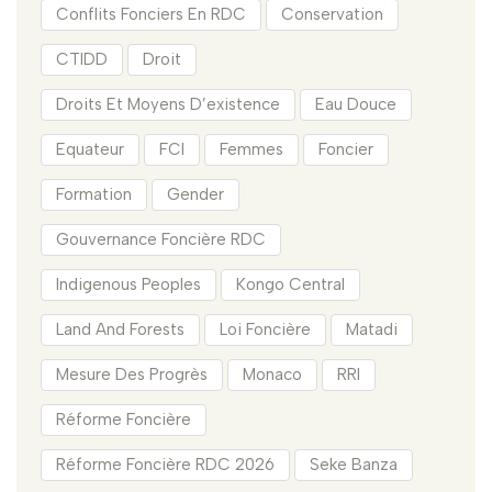
Conflits Fonciers En RDC
Conservation
CTIDD
Droit
Droits Et Moyens D’existence
Eau Douce
Equateur
FCI
Femmes
Foncier
Formation
Gender
Gouvernance Foncière RDC
Indigenous Peoples
Kongo Central
Land And Forests
Loi Foncière
Matadi
Mesure Des Progrès
Monaco
RRI
Réforme Foncière
Réforme Foncière RDC 2026
Seke Banza