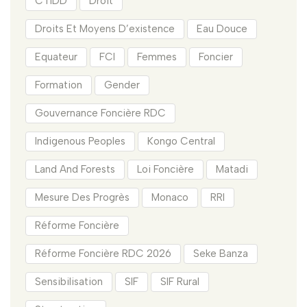
CTIDD
Droit
Droits Et Moyens D’existence
Eau Douce
Equateur
FCI
Femmes
Foncier
Formation
Gender
Gouvernance Foncière RDC
Indigenous Peoples
Kongo Central
Land And Forests
Loi Foncière
Matadi
Mesure Des Progrès
Monaco
RRI
Réforme Foncière
Réforme Foncière RDC 2026
Seke Banza
Sensibilisation
SIF
SIF Rural