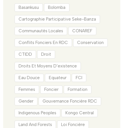
Basankusu
Bolomba
Cartographie Participative Seke-Banza
Communautés Locales
CONAREF
Conflits Fonciers En RDC
Conservation
CTIDD
Droit
Droits Et Moyens D’existence
Eau Douce
Equateur
FCI
Femmes
Foncier
Formation
Gender
Gouvernance Foncière RDC
Indigenous Peoples
Kongo Central
Land And Forests
Loi Foncière