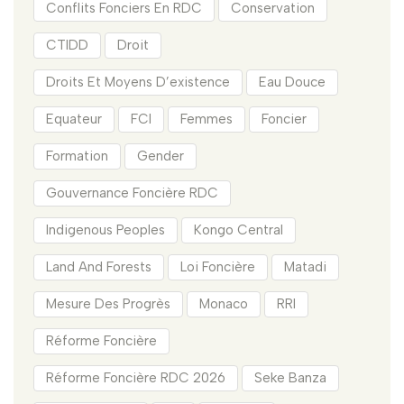
Conflits Fonciers En RDC
Conservation
CTIDD
Droit
Droits Et Moyens D’existence
Eau Douce
Equateur
FCI
Femmes
Foncier
Formation
Gender
Gouvernance Foncière RDC
Indigenous Peoples
Kongo Central
Land And Forests
Loi Foncière
Matadi
Mesure Des Progrès
Monaco
RRI
Réforme Foncière
Réforme Foncière RDC 2026
Seke Banza