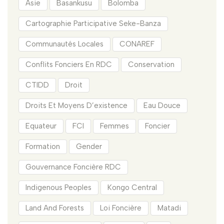
Asie
Basankusu
Bolomba
Cartographie Participative Seke-Banza
Communautés Locales
CONAREF
Conflits Fonciers En RDC
Conservation
CTIDD
Droit
Droits Et Moyens D’existence
Eau Douce
Equateur
FCI
Femmes
Foncier
Formation
Gender
Gouvernance Foncière RDC
Indigenous Peoples
Kongo Central
Land And Forests
Loi Foncière
Matadi