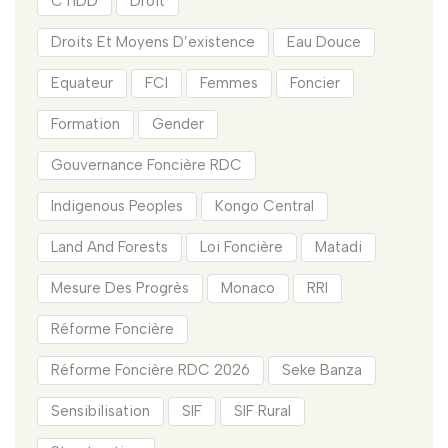
CTIDD
Droit
Droits Et Moyens D’existence
Eau Douce
Equateur
FCI
Femmes
Foncier
Formation
Gender
Gouvernance Foncière RDC
Indigenous Peoples
Kongo Central
Land And Forests
Loi Foncière
Matadi
Mesure Des Progrès
Monaco
RRI
Réforme Foncière
Réforme Foncière RDC 2026
Seke Banza
Sensibilisation
SIF
SIF Rural