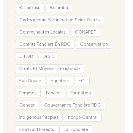
Basankusu
Bolomba
Cartographie Participative Seke-Banza
Communautés Locales
CONAREF
Conflits Fonciers En RDC
Conservation
CTIDD
Droit
Droits Et Moyens D’existence
Eau Douce
Equateur
FCI
Femmes
Foncier
Formation
Gender
Gouvernance Foncière RDC
Indigenous Peoples
Kongo Central
Land And Forests
Loi Foncière