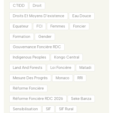
CTIDD
Droit
Droits Et Moyens D’existence
Eau Douce
Equateur
FCI
Femmes
Foncier
Formation
Gender
Gouvernance Foncière RDC
Indigenous Peoples
Kongo Central
Land And Forests
Loi Foncière
Matadi
Mesure Des Progrès
Monaco
RRI
Réforme Foncière
Réforme Foncière RDC 2026
Seke Banza
Sensibilisation
SIF
SIF Rural