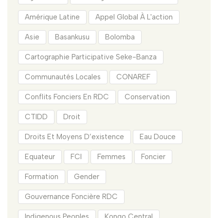
Amérique Latine
Appel Global À L'action
Asie
Basankusu
Bolomba
Cartographie Participative Seke-Banza
Communautés Locales
CONAREF
Conflits Fonciers En RDC
Conservation
CTIDD
Droit
Droits Et Moyens D’existence
Eau Douce
Equateur
FCI
Femmes
Foncier
Formation
Gender
Gouvernance Foncière RDC
Indigenous Peoples
Kongo Central