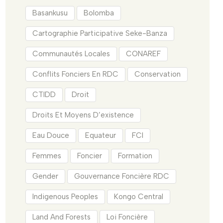
Basankusu
Bolomba
Cartographie Participative Seke-Banza
Communautés Locales
CONAREF
Conflits Fonciers En RDC
Conservation
CTIDD
Droit
Droits Et Moyens D’existence
Eau Douce
Equateur
FCI
Femmes
Foncier
Formation
Gender
Gouvernance Foncière RDC
Indigenous Peoples
Kongo Central
Land And Forests
Loi Foncière