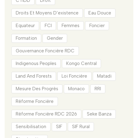
CTIDD
Droit
Droits Et Moyens D’existence
Eau Douce
Equateur
FCI
Femmes
Foncier
Formation
Gender
Gouvernance Foncière RDC
Indigenous Peoples
Kongo Central
Land And Forests
Loi Foncière
Matadi
Mesure Des Progrès
Monaco
RRI
Réforme Foncière
Réforme Foncière RDC 2026
Seke Banza
Sensibilisation
SIF
SIF Rural