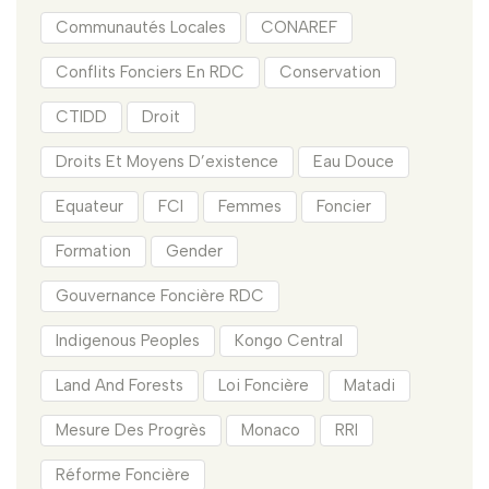
Communautés Locales
CONAREF
Conflits Fonciers En RDC
Conservation
CTIDD
Droit
Droits Et Moyens D’existence
Eau Douce
Equateur
FCI
Femmes
Foncier
Formation
Gender
Gouvernance Foncière RDC
Indigenous Peoples
Kongo Central
Land And Forests
Loi Foncière
Matadi
Mesure Des Progrès
Monaco
RRI
Réforme Foncière