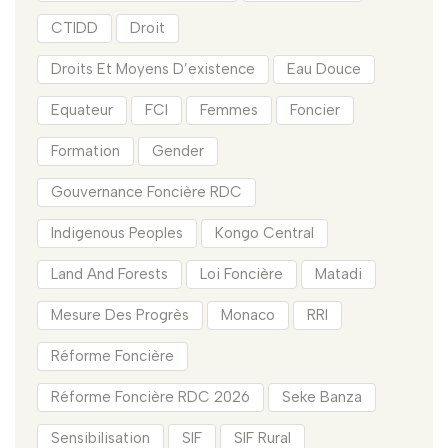
CTIDD
Droit
Droits Et Moyens D’existence
Eau Douce
Equateur
FCI
Femmes
Foncier
Formation
Gender
Gouvernance Foncière RDC
Indigenous Peoples
Kongo Central
Land And Forests
Loi Foncière
Matadi
Mesure Des Progrès
Monaco
RRI
Réforme Foncière
Réforme Foncière RDC 2026
Seke Banza
Sensibilisation
SIF
SIF Rural