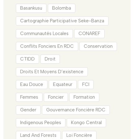
Basankusu
Bolomba
Cartographie Participative Seke-Banza
Communautés Locales
CONAREF
Conflits Fonciers En RDC
Conservation
CTIDD
Droit
Droits Et Moyens D’existence
Eau Douce
Equateur
FCI
Femmes
Foncier
Formation
Gender
Gouvernance Foncière RDC
Indigenous Peoples
Kongo Central
Land And Forests
Loi Foncière