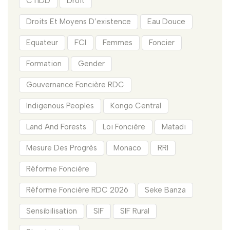
CTIDD
Droit
Droits Et Moyens D’existence
Eau Douce
Equateur
FCI
Femmes
Foncier
Formation
Gender
Gouvernance Foncière RDC
Indigenous Peoples
Kongo Central
Land And Forests
Loi Foncière
Matadi
Mesure Des Progrès
Monaco
RRI
Réforme Foncière
Réforme Foncière RDC 2026
Seke Banza
Sensibilisation
SIF
SIF Rural