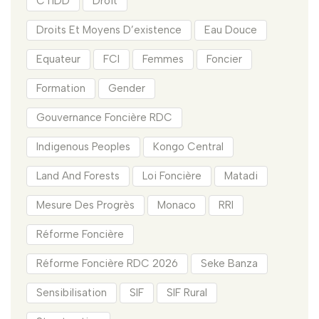
CTIDD
Droit
Droits Et Moyens D’existence
Eau Douce
Equateur
FCI
Femmes
Foncier
Formation
Gender
Gouvernance Foncière RDC
Indigenous Peoples
Kongo Central
Land And Forests
Loi Foncière
Matadi
Mesure Des Progrès
Monaco
RRI
Réforme Foncière
Réforme Foncière RDC 2026
Seke Banza
Sensibilisation
SIF
SIF Rural