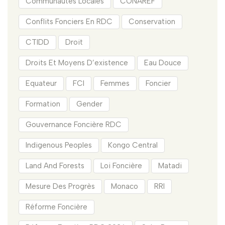
Communautés Locales
CONAREF
Conflits Fonciers En RDC
Conservation
CTIDD
Droit
Droits Et Moyens D’existence
Eau Douce
Equateur
FCI
Femmes
Foncier
Formation
Gender
Gouvernance Foncière RDC
Indigenous Peoples
Kongo Central
Land And Forests
Loi Foncière
Matadi
Mesure Des Progrès
Monaco
RRI
Réforme Foncière